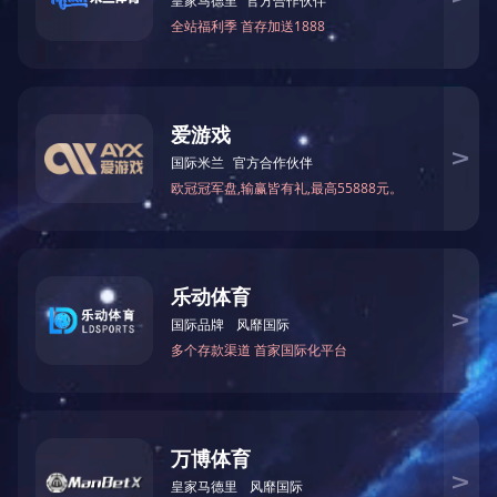
方底制袋机系列
>
手提袋制袋机系列
>
配套设备
>
HC-LJ500X2双线半自动
芯）