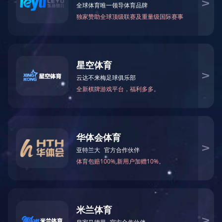
产品展示
方底制袋机系列
米兰网页版·官方端在线-米兰
>
MiLan（中国）
连卷制袋机系列
>
背心袋制袋机
>
垃圾袋制袋机
>
高速制袋机
>
HC-FD800/1000/120
冷切制袋机系列
>
无拉伸制袋机系列
>