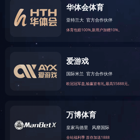
产品展示
连卷制袋机系列
米兰网页版·官方端在线-米兰
>
MiLan（中国）
连卷制袋机系列
>
背心袋制袋机
>
垃圾袋制袋机
>
高速制袋机
>
HC-YX500X
冷切制袋机系列
>
无拉伸制袋机系列
>